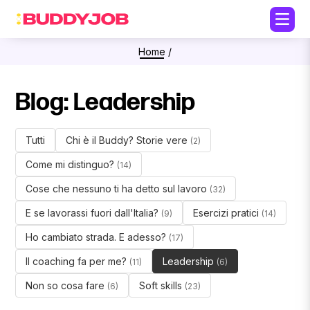
Home
/
Blog: Leadership
Tutti
Chi è il Buddy? Storie vere
(2)
Come mi distinguo?
(14)
Cose che nessuno ti ha detto sul lavoro
(32)
E se lavorassi fuori dall'Italia?
Esercizi pratici
(9)
(14)
Ho cambiato strada. E adesso?
(17)
Il coaching fa per me?
Leadership
(11)
(6)
Non so cosa fare
Soft skills
(6)
(23)