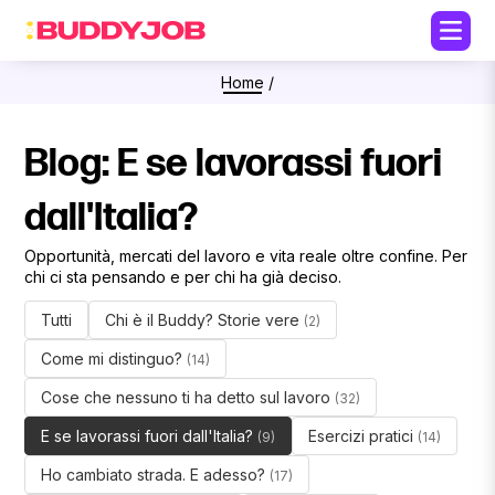
Home
/
Blog: E se lavorassi fuori
dall'Italia?
Opportunità, mercati del lavoro e vita reale oltre confine. Per
chi ci sta pensando e per chi ha già deciso.
Tutti
Chi è il Buddy? Storie vere
(2)
Come mi distinguo?
(14)
Cose che nessuno ti ha detto sul lavoro
(32)
E se lavorassi fuori dall'Italia?
Esercizi pratici
(9)
(14)
Ho cambiato strada. E adesso?
(17)