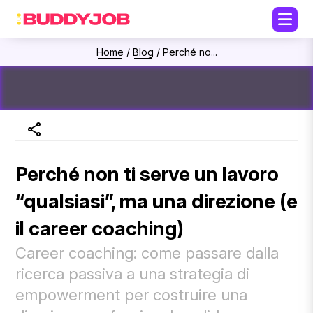
Home
/
Blog
/
Perché no...
Perché non ti serve un lavoro
“qualsiasi”, ma una direzione (e
il career coaching)
Career coaching: come passare dalla
ricerca passiva a una strategia di
empowerment per costruire una