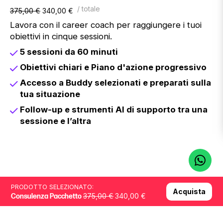
/ totale
Il
Il
375,00
€
340,00
€
prezzo
prezzo
Lavora con il career coach per raggiungere i tuoi
originale
attuale
obiettivi in cinque sessioni.
era:
è:
375,00 €.
340,00 €.
5 sessioni da 60 minuti
Obiettivi chiari e Piano d'azione progressivo
Accesso a Buddy selezionati e preparati sulla
tua situazione
Follow-up e strumenti AI di supporto tra una
sessione e l’altra
PRODOTTO SELEZIONATO:
Acquista
Il
Il
375,00
€
340,00
€
Consulenza Pacchetto
prezzo
prezzo
originale
attuale