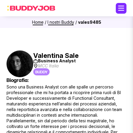
Home
/
I nostri Buddy
/
vales9485
Valentina Sale
work
Business Analyst
location_on
MCC Italia
BUDDY
Biografia:
Sono una Business Analyst con alle spalle un percorso
professionale che mi ha portata a ricoprire prima ruoli di BI
Developer e successivamente di Functional Consultant,
maturando esperienza nell’analisi dei processi aziendali,
nella reportistica avanzata e nella collaborazione con team
multidisciplinari in contesti anche internazionali.
Parallelamente, sin dal periodo della tesi magistrale, ho
coltivato un forte interesse per i processi decisionali, le
dinamiche relazionali e il comportamento individuale. Per