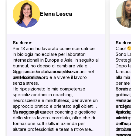
Elena Lesca
Su di me:
Su di me:
Per 13 anni ho lavorato come ricercatrice
Ciao!
in biologia molecolare per laboratori
Sono Laur
internazionali in Europa e Asia. In seguito al
Strategist.
burnout, ho deciso di cambiare vita e
Dopo tanti
ricominciare in Italia come libera
Oggi, aiuto le persone a posizionarsi nel
farmaceut
professionista.
mondo del lavoro e a vivere il lavoro
alla mia c
senza stress.
per me av
Ho riposizionato le mie competenze
portasse 
Credo che
specializzandomi in coaching,
nella vita
gabbia, ma
neuroscienze e mindfulness, per avere un
Per quest
realizzar
approccio pratico e orientato agli obiettivi
profession
e sogni pe
da raggiungere.
Mi occupo di career coaching e gestione
ripensare 
Aiuto le p
Il mio ap
dello stress lavoro-correlato, oltre che di
vita in mo
centro, a
ascolto em
formazione soft skills in azienda per
dell’impos
buona dos
aiutare professionisti e team a ritrovare
ritrovare i
cambiare è
equilibrio ed efficacia.
percorso 
leggerez
In concret