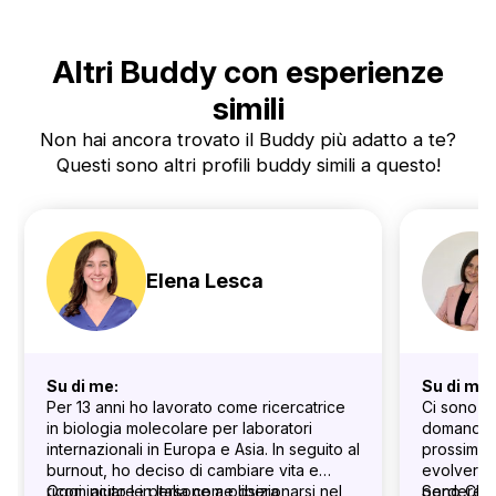
Altri Buddy con esperienze
simili
Non hai ancora trovato il Buddy più adatto a te?
Questi sono altri profili buddy simili a questo!
Elena Lesca
Su di me:
Su di me:
Per 13 anni ho lavorato come ricercatrice
Ci sono mo
in biologia molecolare per laboratori
domanda no
internazionali in Europa e Asia. In seguito al
prossimo 
burnout, ho deciso di cambiare vita e
evolvere 
ricominciare in Italia come libera
Oggi, aiuto le persone a posizionarsi nel
perdere m
Sono Claud