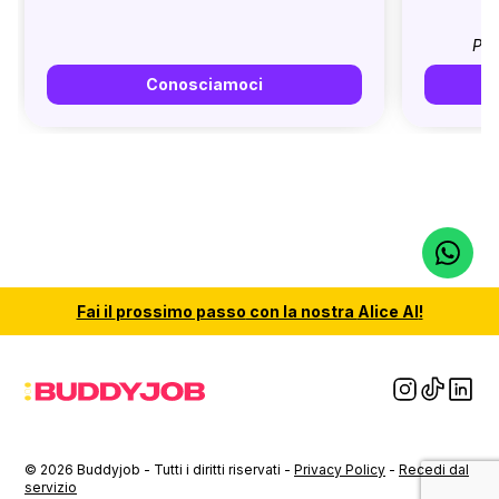
Pri
Conosciamoci
Fai il
prossimo passo
con la nostra
Alice AI
!
© 2026 Buddyjob - Tutti i diritti riservati -
Privacy Policy
-
Recedi dal
servizio