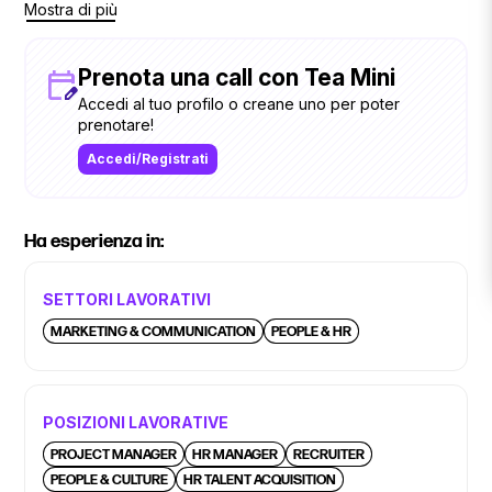
Mostra di più
un bivio, prenota una chiamata con me e facciamo due
chiacchiere!
Prenota una call con Tea Mini
Accedi al tuo profilo o creane uno per poter
prenotare!
Accedi/Registrati
Ha esperienza in:
SETTORI LAVORATIVI
MARKETING & COMMUNICATION
PEOPLE & HR
POSIZIONI LAVORATIVE
PROJECT MANAGER
HR MANAGER
RECRUITER
PEOPLE & CULTURE
HR TALENT ACQUISITION