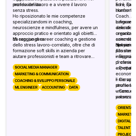
professionista.
mondo del lavoro e a vivere il lavoro
Ed è spess
anni, Tal
senza stress.
confronto,
Hunter fr
Ho riposizionato le mie competenze
Coach. Ac
specializzandomi in coaching,
e figure m
Lavorando
neuroscienze e mindfulness, per avere un
delicati de
aziende, 
approccio pratico e orientato agli obiettivi
crescita p
organizza
da raggiungere.
Mi occupo di career coaching e gestione
aziendali,
concreto 
dello stress lavoro-correlato, oltre che di
riposizio
davvero co
Nel perco
formazione soft skills in azienda per
Allo stess
possiamo 
aiutare professionisti e team a ritrovare
insegnato 
– Riposiz
equilibrio ed efficacia.
profession
di carriera
SOCIAL MEDIA MANAGER
aspettati
– Preparaz
economic
MARKETING & COMMUNICATION
– Cersona
Il mio app
COACHING & SVILUPPO PERSONALE
profilo Li
strumenti p
ML ENGINEER
ACCOUNTING
DATA
– Comunic
umano e or
presenza 
valorizzar
– Leaders
percorso 
direzione
sostenibil
ORIENTAM
MARKETIN
DIGITAL 
TALENT AC
PROJECT