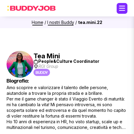
Home
/
I nostri Buddy
/
tea.mini.22
Tea Mini
work
People&Culture Coordinator
location_on
RGI Group
BUDDY
Biografia:
Amo scoprire e valorizzare il talento delle persone,
aiutandole a trovare la propria strada e a brillare.
Per me il game changer è stato il Viaggio Evento di maturità:
mi ha cambiato la vita! Mi pensavo introversa, mi sono
scoperta solare ed estroversa e da quel momento ho capito
di voler restituire la fortuna di essermi trovata.
Ho 10 anni di esperienza in HR, ho visto startup, scale up e
multinazionali nel turismo, comunicazione, creatività e tech.
Se cerchi una spinta per scoprire il tuo potenziale o sei ad