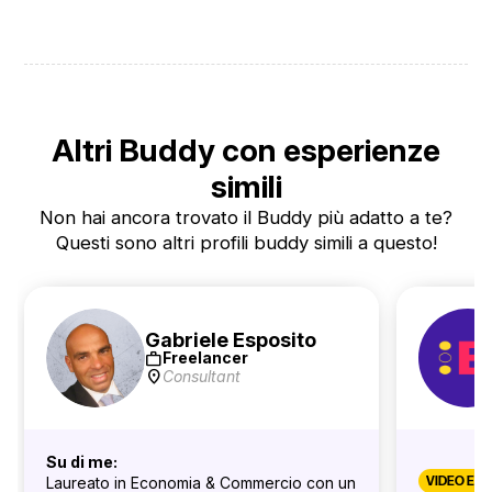
Altri Buddy con esperienze
simili
Non hai ancora trovato il Buddy più adatto a te?
Questi sono altri profili buddy simili a questo!
Gabriele Esposito
work
Freelancer
location_on
Consultant
Su di me:
Laureato in Economia & Commercio con un
VIDEO EDI