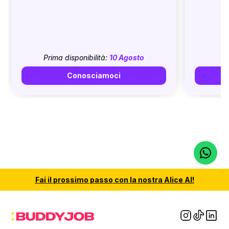
Prima disponibilità:
10 Agosto
Conosciamoci
Fai il
prossimo passo
con la nostra
Alice AI
!