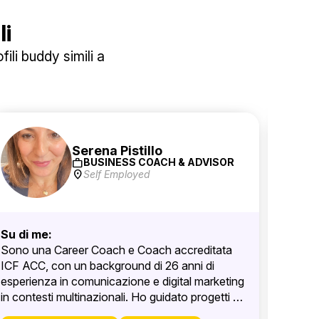
li
ili buddy simili a
Serena Pistillo
work
BUSINESS COACH & ADVISOR
location_on
Self Employed
Su di me:
Su di 
Sono una Career Coach e Coach accreditata
Copywr
ICF ACC, con un background di 26 anni di
solida 
esperienza in comunicazione e digital marketing
digita
in contesti multinazionali. Ho guidato progetti di
Manage
digitalizzazione, people strategy e
Sporti