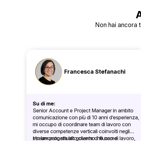
A
Non hai ancora tr
Francesca Stefanachi
Su di me:
Senior Account e Project Manager in ambito
comunicazione con più di 10 anni d’esperienza,
mi occupo di coordinare team di lavoro con
diverse competenze verticali coinvolti negli
stream progettuali: governo il flusso di lavoro,
Ho lavorato sia lato cliente che come