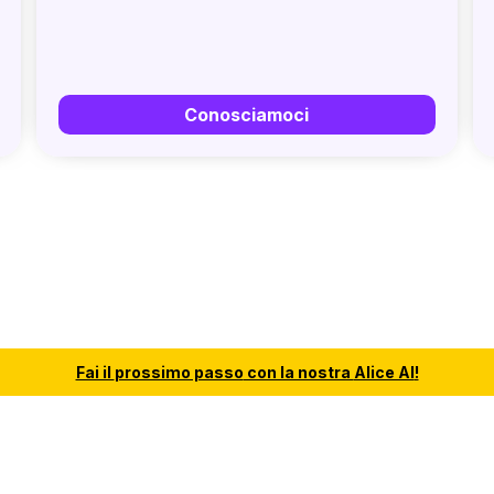
Conosciamoci
Fai il
prossimo passo
con la nostra
Alice AI
!