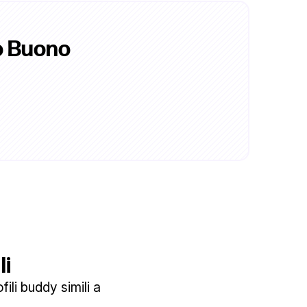
o Buono
li
ili buddy simili a