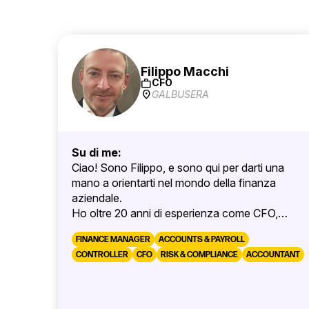
Filippo Macchi
work
CFO
location_on
GALBUSERA
Su di me:
Ciao! Sono Filippo, e sono qui per darti una
mano a orientarti nel mondo della finanza
aziendale.
Ho oltre 20 anni di esperienza come CFO,
maturata tra Italia e Svizzera, in aziende
FINANCE MANAGER
ACCOUNTS & PAYROLL
familiari e gruppi multinazionali. Dopo la laurea
CONTROLLER
CFO
RISK & COMPLIANCE
ACCOUNTANT
in Economia, ho completato di recente un
Executive MBA, che mi ha permesso di
aggiornare competenze e visione strategica.
Sono una persona curiosa, dinamica e solare.