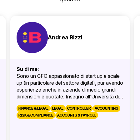
Andrea Rizzi
Su di me:
Sono un CFO appassionato di start up e scale
up (in particolare del settore digital), pur avendo
esperienza anche in aziende di medio grandi
dimensioni e quotate. Insegno all’Università di
Ca’ Foscari (Planning e Digital Management) e
FINANCE & LEGAL
LEGAL
CONTROLLER
ACCOUNTING
faccio consulenze e mentoring per PMI. Ho
RISK & COMPLIANCE
ACCOUNTS & PAYROLL
iniziato la mia carriera come revisore contabile
in KPMG. Oltre ad una Laurea in Economia (Ca’
Foscari) e un MBA (SDA Bocconi) ho anche
una seconda laurea in Discipline dello