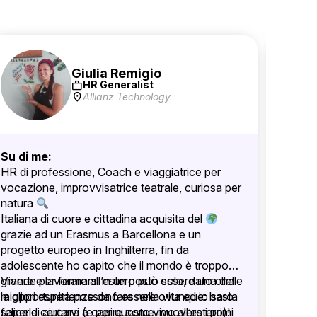
Giulia Remigio
work
HR Generalist
location_on
Allianz Technology
Su di me:
Su di 
HR di professione, Coach e viaggiatrice per
Lavoro
vocazione, improvvisatrice teatrale, curiosa per
Four) 
natura
fortun
Italiana di cuore e cittadina acquisita del
progett
grazie ad un Erasmus a Barcellona e un
Lavoro
progetto europeo in Inghilterra, fin da
fatto l
adolescente ho capito che il mondo è troppo
present
grande per fermarsi in un posto solo, dato che
Vivere e lavorare all’estero può essere una delle
non le 
le opportunità possono essere ovunque: basta
migliori esperienze da fare nella vita ed io sarò
Ti aspe
saperle cercare (e per questo vivo all’estero)!
felice di aiutarvi a capire come muovere i primi
fare d