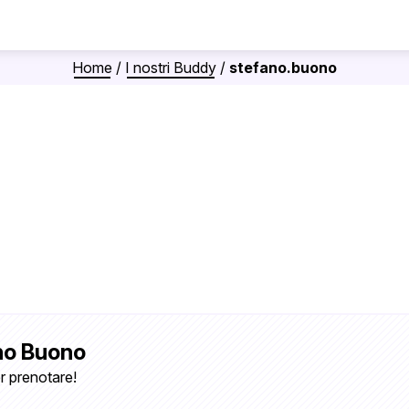
Home
/
I nostri Buddy
/
stefano.buono
no Buono
r prenotare!