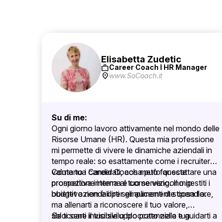
Elisabetta Zudetic
work
Career Coach I HR Manager
location_on
www.SoCoach.it
Su di me:
Ogni giorno lavoro attivamente nel mondo delle
Risorse Umane (HR). Questa mia professione
mi permette di vivere le dinamiche aziendali in
tempo reale: so esattamente come i recruiter
valutano i candidati, cosa può far scattare una
Come tua Career Coach metto questa
promozione interna e come vengono gestiti i
prospettiva interna al tuo servizio. Il mio
budget aziendali per gli aumenti di stipendio.
obiettivo non è dirti semplicemente cosa fare,
ma allenarti a riconoscere il tuo valore,
sbloccare il tuo sviluppo potenziale e guidarti a
Se ti senti invisibile o bloccato nella tua