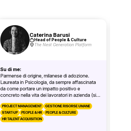
Caterina Barusi
work
Head of People & Culture
location_on
The Nest Generation Platform
Su di me:
Su di 
Parmense di origine, milanese di adozione.
Sono u
Laureata in Psicologia, da sempre affascinata
con fo
da come portare un impatto positivo e
aiutand
concreto nella vita dei lavoratori in azienda (sia
Sono u
Start Up che Scale Up)!
e so
PROJECT MANAGEMENT
GESTIONE RISORSE UMANE
SOCIAL
START-UP
PEOPLE & HR
PEOPLE & CULTURE
ISTRUZ
HR TALENT ACQUISITION
HR TAL