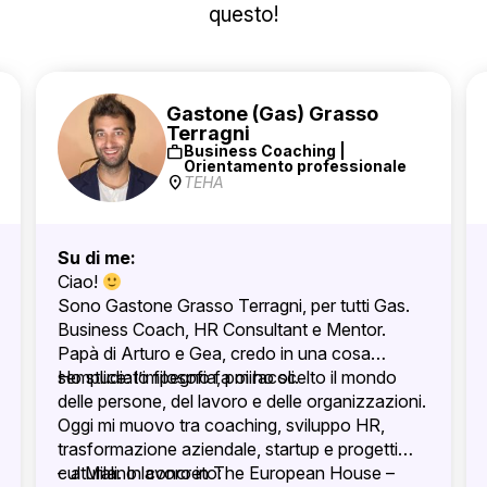
questo!
Gastone (Gas) Grasso
Terragni
work
Business Coaching |
Orientamento professionale
location_on
TEHA
Su di me:
Ciao!
Sono Gastone Grasso Terragni, per tutti Gas.
Business Coach, HR Consultant e Mentor.
Papà di Arturo e Gea, credo in una cosa
semplice: l’impegno fa miracoli.
Ho studiato filosofia, poi ho scelto il mondo
delle persone, del lavoro e delle organizzazioni.
Oggi mi muovo tra coaching, sviluppo HR,
trasformazione aziendale, startup e progetti
culturali. In concreto:
– a Milano lavoro in The European House –