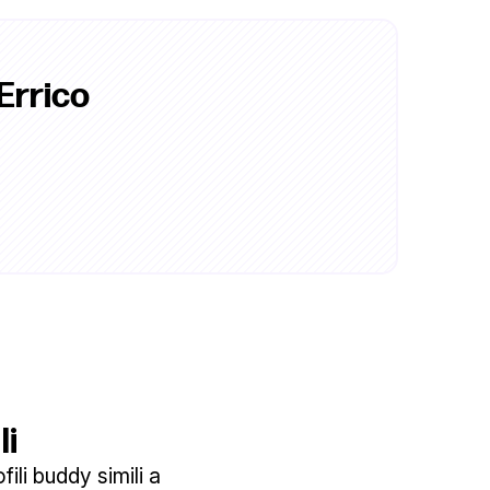
Errico
li
ili buddy simili a