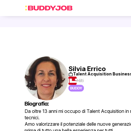
Silvia Errico
work
Talent Acquisition Busines
Hilti
BUDDY
Biografia:
Da oltre 13 anni mi occupo di Talent Acquisition in r
tecnici.
Amo valorizzare il potenziale delle nuove generazio
prima di tutto una bella esperienza per tutti.