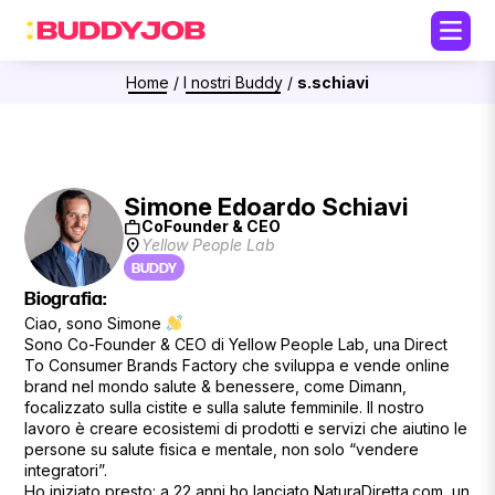
Home
/
I nostri Buddy
/
s.schiavi
Simone Edoardo Schiavi
work
CoFounder & CEO
location_on
Yellow People Lab
BUDDY
Biografia:
Ciao, sono Simone
Sono Co-Founder & CEO di Yellow People Lab, una Direct
To Consumer Brands Factory che sviluppa e vende online
brand nel mondo salute & benessere, come Dimann,
focalizzato sulla cistite e sulla salute femminile. Il nostro
lavoro è creare ecosistemi di prodotti e servizi che aiutino le
persone su salute fisica e mentale, non solo “vendere
integratori”.
Ho iniziato presto: a 22 anni ho lanciato NaturaDiretta.com, un