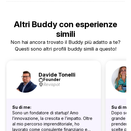
Altri Buddy con esperienze
simili
Non hai ancora trovato il Buddy più adatto a te?
Questi sono altri profili buddy simili a questo!
Davide Tonelli
work
Founder
location_on
Revispot
Su di me:
Su di me:
Sono un fondatore di startup! Amo
Dopo sei 
l’innovazione, la crescita e l’impatto. Oltre
grande azi
al mio percorso imprenditoriale, ho
prendermi
lavorato come consulente finanziario e
scelte pro