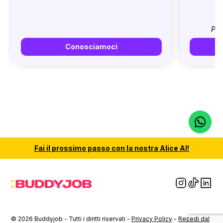
Pri
Conosciamoci
Fai il
prossimo passo
con la nostra
Alice AI
!
© 2026 Buddyjob - Tutti i diritti riservati -
Privacy Policy
-
Recedi dal