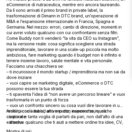
eCommerce di nutraceutica, mentre ero ancora laureando.
Da lì sono arrivati il primo brand in private label, la
trasformazione di Dimann in DTC brand, un’operazione di
M&A e l’espansione internazionale in Francia, Spagna e
Germania. Nel mezzo: errori, cambi di direzione, momenti in
cui avrei voluto qualcuno con cui confrontarmi senza filtri.
Come Buddy non ti venderò “la vita da CEO su Instagram”,
ma la versione reale: cosa significa scegliere una strada
imprenditoriale, lavorare in una scale-up piccola ma molto
ambiziosa, fare marketing quando il budget non è infinito e
tenere insieme lavoro, salute mentale e vita personale.
Facciamo una chiacchiera se:
– ti incuriosisce il mondo startup / imprenditoria ma non sai da
dove iniziare
– vuoi capire se marketing digitale, eCommerce o DTC
possono essere la tua strada
– ti spaventa l’idea di “non avere un percorso lineare” e vuoi
trasformarla in un punto di forza
– vuoi un confronto sincero su cosa vuol dire lavorare in una
realtà piccola ma ad alto impatto, invece che in una
Arrivi tu con i dubbi, arrivo io con esperienza, qualche
corporate
cicatrice e tanta voglia di parlarti da pari, non dall’alto di una
– ti serve qualcuno che ti aiuti a mettere ordine tra idee, CV,
cattedra.
storytelling personale e prossimi passi, senza giudicarti
Mostra di più