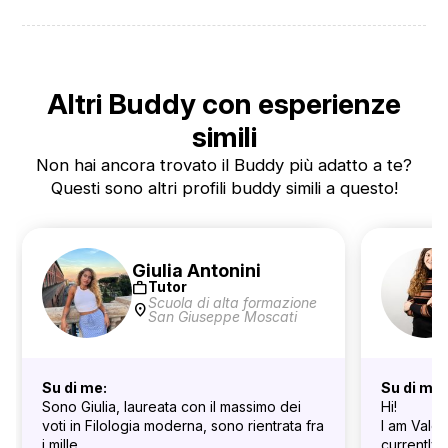
Altri Buddy con esperienze
simili
Non hai ancora trovato il Buddy più adatto a te?
Questi sono altri profili buddy simili a questo!
Giulia Antonini
work
Tutor
Scuola di alta formazione
location_on
San Giuseppe Moscati
Su di me:
Su di me:
Sono Giulia, laureata con il massimo dei
Hi!
voti in Filologia moderna, sono rientrata fra
I am Valer
i mille
currently 