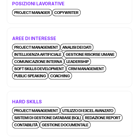
POSIZIONI LAVORATIVE
PROJECT MANAGER
COPYWRITER
AREE DI INTERESSE
PROJECT MANAGEMENT
ANALISI DEI DATI
INTELLIGENZA ARTIFICIALE
GESTIONE RISORSE UMANE
COMUNICAZIONE INTERNA
LEADERSHIP
SOFT SKILLS DEVELOPMENT
CRM MANAGEMENT
PUBLIC SPEAKING
COACHING
HARD SKILLS
PROJECT MANAGEMENT
UTILIZZO DI EXCEL AVANZATO
SISTEMI DI GESTIONE DATABASE (SQL)
REDAZIONE REPORT
CONTABILITÀ
GESTIONE DOCUMENTALE