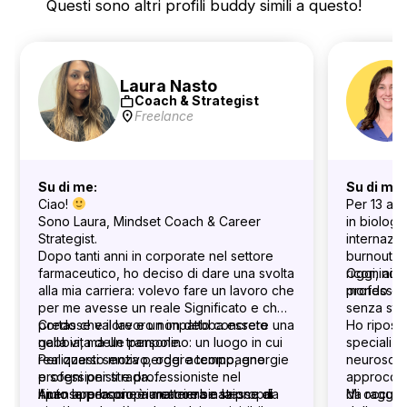
Questi sono altri profili buddy simili a questo!
Laura Nasto
work
Coach & Strategist
location_on
Freelance
Su di me:
Su di me:
Ciao!
Per 13 ann
Sono Laura, Mindset Coach & Career
in biologi
Strategist.
internazio
Dopo tanti anni in corporate nel settore
burnout, h
farmaceutico, ho deciso di dare una svolta
ricomincia
Oggi, aiut
alla mia carriera: volevo fare un lavoro che
profession
mondo del 
per me avesse un reale Significato e che
senza stre
portasse valore e un impatto concreto
Credo che il lavoro non debba essere una
Ho riposi
nella vita delle persone.
gabbia, ma un trampolino: un luogo in cui
specializ
Per questo motivo, oggi accompagno
realizzarsi senza perdere tempo, energie
neuroscie
professionisti e professioniste nel
e sogni per strada.
approccio 
ripensare la propria carriera e la propria
Aiuto le persone a mettere se stesse al
Il mio approccio è una combinazione di
da raggiu
Mi occupo