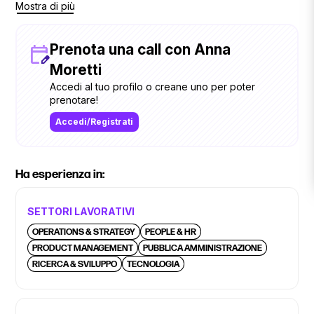
Mostra di più
HR e UX Design, temi che mi appassionano da sempre. Sono
copywriter per TEDxVasto.
Prenota una call con Anna
Moretti
Accedi al tuo profilo o creane uno per poter
prenotare!
Accedi/Registrati
Ha esperienza in:
SETTORI LAVORATIVI
OPERATIONS & STRATEGY
PEOPLE & HR
PRODUCT MANAGEMENT
PUBBLICA AMMINISTRAZIONE
RICERCA & SVILUPPO
TECNOLOGIA