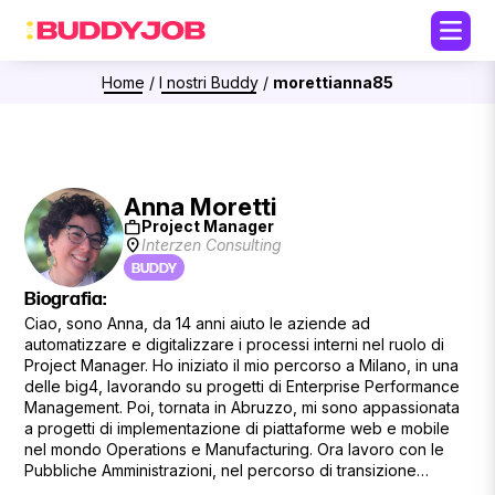
Home
/
I nostri Buddy
/
morettianna85
Anna Moretti
work
Project Manager
location_on
Interzen Consulting
BUDDY
Biografia:
Ciao, sono Anna, da 14 anni aiuto le aziende ad
automatizzare e digitalizzare i processi interni nel ruolo di
Project Manager. Ho iniziato il mio percorso a Milano, in una
delle big4, lavorando su progetti di Enterprise Performance
Management. Poi, tornata in Abruzzo, mi sono appassionata
a progetti di implementazione di piattaforme web e mobile
nel mondo Operations e Manufacturing. Ora lavoro con le
Pubbliche Amministrazioni, nel percorso di transizione
digitale! Ho frequentato due master part-time su tematiche