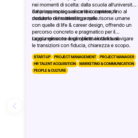
nei momenti di scelta: dalla scuola all’università,
dal primo impiego al cambio carriera, fino al
Il mio approccio unisce le competenze
desiderio di mettersi in proprio.
maturate nel marketing e nelle risorse umane
con quelle di life & career design, offrendo un
percorso concreto e pragmatico per il
raggiungimento degli obiettivi individuali.
La mia missione è semplice: aiutarti a navigare
le transizioni con fiducia, chiarezza e scopo.
START-UP
PROJECT MANAGEMENT
PROJECT MANAGER
HR TALENT ACQUISITION
MARKETING & COMMUNICATION
PEOPLE & CULTURE