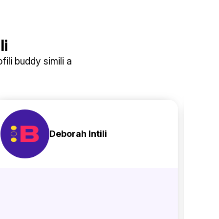
li
ili buddy simili a
Deborah Intili
Su di 
Ciao! S
passi p
domand