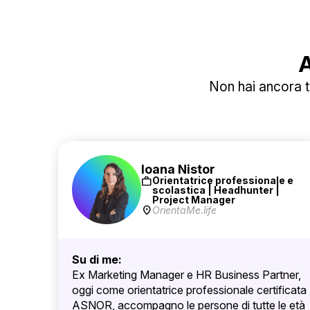
A
Non hai ancora tr
Ioana Nistor
work
Orientatrice professionale e
scolastica | Headhunter |
Project Manager
location_on
OrientaMe.life
Su di me:
Ex Marketing Manager e HR Business Partner,
oggi come orientatrice professionale certificata
ASNOR, accompagno le persone di tutte le età