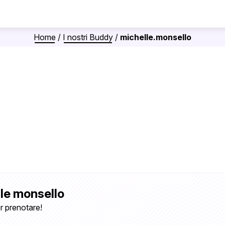
Home
/
I nostri Buddy
/
michelle.monsello
lle monsello
r prenotare!