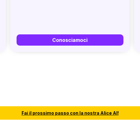
Conosciamoci
Fai il
prossimo passo
con la nostra
Alice AI
!