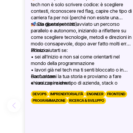
tech non è solo scrivere codice: è scegliere
contesti, riconoscere red flag, capire che tipo di
carriera fa per noi (perché non esiste una
strada giusta per tutti).
Da dipendente ho avviato un percorso
parallelo e autonomo, iniziando a riflettere su
come scegliere tecnologie, metodi e direzioni in
modo consapevole, dopo aver fatto molti errori
all’inizio.
Posso aiutarti se:
• sei all’inizio e non sai come orientarti nel
mondo della programmazione
• lavori già nel tech ma ti senti bloccato o in
confusione
Raccontami la tua storia e proviamo a fare
• vuoi capire che tipo di azienda, stack o
chiarezza insieme.
percorso fa per te
DEVOPS
IMPRENDITORIALITÀ
ENGINEER
FRONTEND
PROGRAMMAZIONE
RICERCA & SVILUPPO