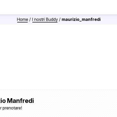
Home
/
I nostri Buddy
/
maurizio_manfredi
zio Manfredi
r prenotare!