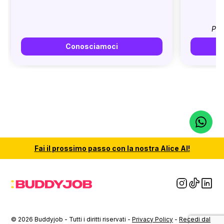
Pri
Conosciamoci
Fai il
prossimo passo
con la nostra
Alice AI
!
© 2026 Buddyjob - Tutti i diritti riservati -
Privacy Policy
-
Recedi dal