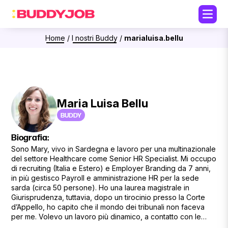
Home
/
I nostri Buddy
/
marialuisa.bellu
Maria Luisa Bellu
BUDDY
Biografia:
Sono Mary, vivo in Sardegna e lavoro per una multinazionale
del settore Healthcare come Senior HR Specialist. Mi occupo
di recruiting (Italia e Estero) e Employer Branding da 7 anni,
in più gestisco Payroll e amministrazione HR per la sede
sarda (circa 50 persone). Ho una laurea magistrale in
Giurisprudenza, tuttavia, dopo un tirocinio presso la Corte
d’Appello, ho capito che il mondo dei tribunali non faceva
per me. Volevo un lavoro più dinamico, a contatto con le
persone, dove poter sfruttare le mie skills tecniche ma