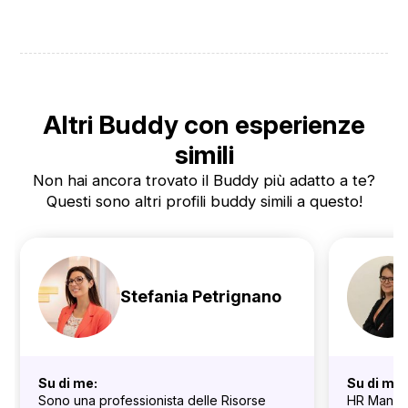
Altri Buddy con esperienze
simili
Non hai ancora trovato il Buddy più adatto a te?
Questi sono altri profili buddy simili a questo!
Stefania Petrignano
Su di me:
Su di me:
Sono una professionista delle Risorse
HR Manage