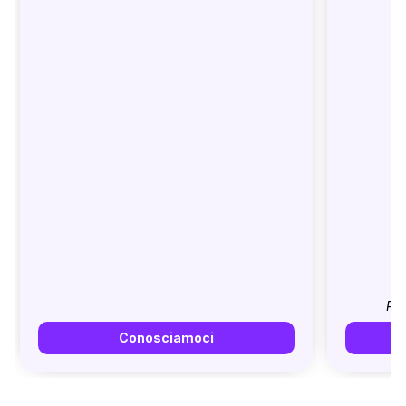
Pri
Conosciamoci