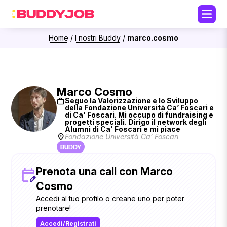
Home
/
I nostri Buddy
/
marco.cosmo
Marco Cosmo
work
Seguo la Valorizzazione e lo Sviluppo
della Fondazione Università Ca’ Foscari e
di Ca' Foscari. Mi occupo di fundraising e
progetti speciali. Dirigo il network degli
Alumni di Ca' Foscari e mi piace
location_on
Fondazione Università Ca’ Foscari
BUDDY
Prenota una call con Marco
Cosmo
Accedi al tuo profilo o creane uno per poter
prenotare!
Accedi/Registrati