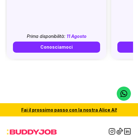
Prima disponibilità:
11 Agosto
Conosciamoci
Fai il
prossimo passo
con la nostra
Alice AI
!