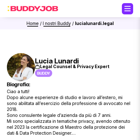
Home
/
I nostri Buddy
/
lucialunardi.legal
Lucia Lunardi
work
Legal Counsel & Privacy Expert
BUDDY
Biografia:
Ciao a tutti!
Dopo alcune esperienze di studio e lavoro all’estero, mi
sono abilitata all’esercizio della professione di avvocato nel
2018.
Sono consulente legale d’azienda da più di 7 anni.
Mi sono specializzata in tematiche privacy, avendo ottenuto
nel 2023 la certificazione di Maestro della protezione dei
dati & Data Protection Designer.
All’interno delle aziende, mi occupo di contrattualistica