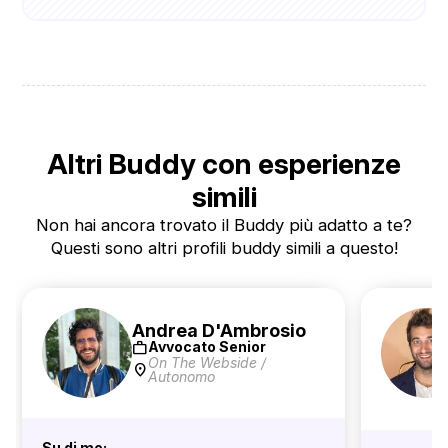
Altri Buddy con esperienze
simili
Non hai ancora trovato il Buddy più adatto a te?
Questi sono altri profili buddy simili a questo!
Andrea D'Ambrosio
work
Avvocato Senior
On The Webside /
location_on
Autonomo
Su di me: