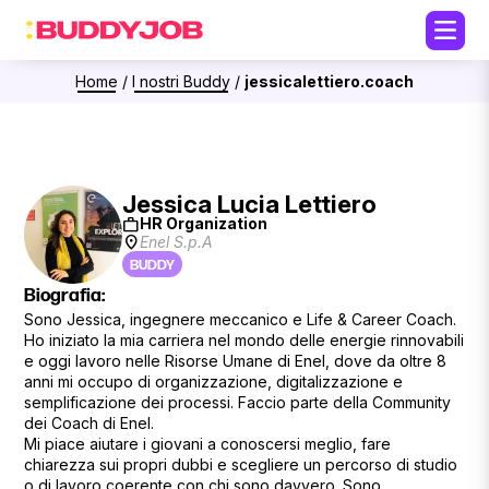
Home
/
I nostri Buddy
/
jessicalettiero.coach
Jessica Lucia Lettiero
work
HR Organization
location_on
Enel S.p.A
BUDDY
Biografia:
Sono Jessica, ingegnere meccanico e Life & Career Coach.
Ho iniziato la mia carriera nel mondo delle energie rinnovabili
e oggi lavoro nelle Risorse Umane di Enel, dove da oltre 8
anni mi occupo di organizzazione, digitalizzazione e
semplificazione dei processi. Faccio parte della Community
dei Coach di Enel.
Mi piace aiutare i giovani a conoscersi meglio, fare
chiarezza sui propri dubbi e scegliere un percorso di studio
o di lavoro coerente con chi sono davvero. Sono