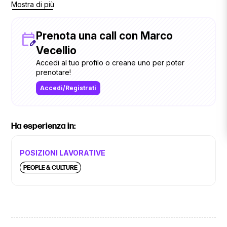
Mostra di più
fatte tante, periodi difficili ne ho attraversati e l’incertezza sul
futuro può sempre starci… quindi perché no, se c’è bisogno
di fare quattro chiacchiere sono disponibile!”
Prenota una call con Marco
Vecellio
Accedi al tuo profilo o creane uno per poter
prenotare!
Accedi/Registrati
Ha esperienza in:
POSIZIONI LAVORATIVE
PEOPLE & CULTURE