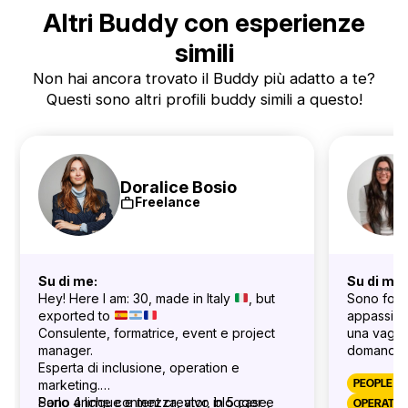
Altri Buddy con esperienze
simili
Non hai ancora trovato il Buddy più adatto a te?
Questi sono altri profili buddy simili a questo!
Doralice Bosio
work
Freelance
Su di me:
Su di me:
Hey! Here I am: 30, made in Italy
, but
Sono fou
exported to
appassion
Consulente, formatrice, event e project
una vaga 
manager.
domanda di
Esperta di inclusione, operation e
non è orie
marketing.
ed esplora
PEOPLE & 
Sono anche content creator, blogger e
Parlo 4 lingue e mezza, vivo in 5 case,
percorso p
OPERATIO