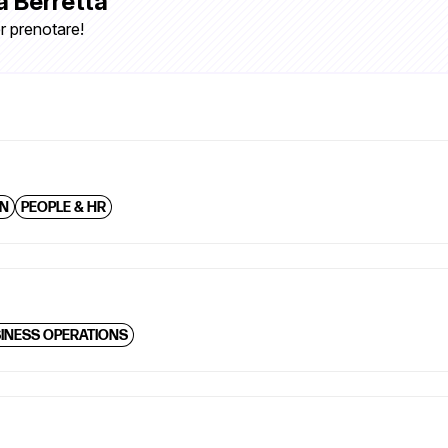
a Berretta
r prenotare!
ON
PEOPLE & HR
INESS OPERATIONS