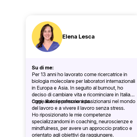
Elena Lesca
Su di me:
Per 13 anni ho lavorato come ricercatrice in
biologia molecolare per laboratori internazionali
in Europa e Asia. In seguito al burnout, ho
deciso di cambiare vita e ricominciare in Italia
come libera professionista.
Oggi, aiuto le persone a posizionarsi nel mondo
del lavoro e a vivere il lavoro senza stress.
Ho riposizionato le mie competenze
specializzandomi in coaching, neuroscienze e
mindfulness, per avere un approccio pratico e
orientato agli obiettivi da raggiungere.