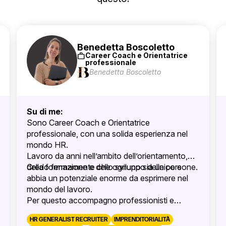
Benedetta Boscoletto
work
Career Coach e Orientatrice
professionale
Benedetta Boscoletto
Su di me:
Sono Career Coach e Orientatrice
professionale, con una solida esperienza nel
mondo HR.
Lavoro da anni nell’ambito dell’orientamento,
della formazione e dello sviluppo delle persone.
Credo fermamente che ognuno sia unico e
abbia un potenziale enorme da esprimere nel
mondo del lavoro.
Per questo accompagno professionisti e
organizzazioni a fare scelte di carriera
HR GENERALIST RECRUITER
IMPRENDITORIALITÀ
strategiche e sostenibili.