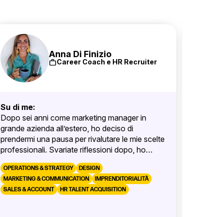
Anna Di Finizio
work
Career Coach e HR Recruiter
Su di me:
Su di 
Dopo sei anni come marketing manager in
“Piace
grande azienda all’estero, ho deciso di
appass
prendermi una pausa per rivalutare le mie scelte
animali
professionali. Svariate riflessioni dopo, ho
Ho lavo
capito che le persone mi interessano più delle
Lego, 
OPERATIONS & STRATEGY
DESIGN
pubblicità. Ho scelto quindi di tornare a studiare
senior
MARKETING & COMMUNICATION
IMPRENDITORIALITÀ
(coaching prima, risorse umane dopo) per
svilup
SALES & ACCOUNT
HR TALENT ACQUISITION
aiutare e guidare i giovani professionisti in
capito
Ho aff
quella stessa indecisione e smarrimento che ho
soddis
imprend
vissuto in prima persona. Da quattro anni, mi
servizi
talenti