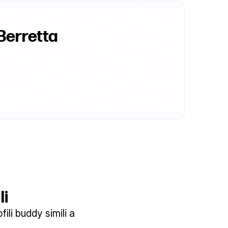
Berretta
li
ili buddy simili a