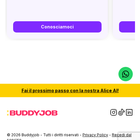
Conosciamoci
Fai il
prossimo passo
con la nostra
Alice AI
!
© 2026 Buddyjob - Tutti i diritti riservati -
Privacy Policy
-
Recedi dal
servizio