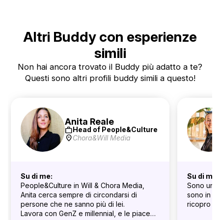
Altri Buddy con esperienze
simili
Non hai ancora trovato il Buddy più adatto a te?
Questi sono altri profili buddy simili a questo!
Anita Reale
work
Head of People&Culture
location_on
Chora&Will Media
Su di me:
Su di me:
People&Culture in Will & Chora Media,
Sono una 
Anita cerca sempre di circondarsi di
sono in v
persone che ne sanno più di lei.
ricopro il
Lavora con GenZ e millennial, e le piace