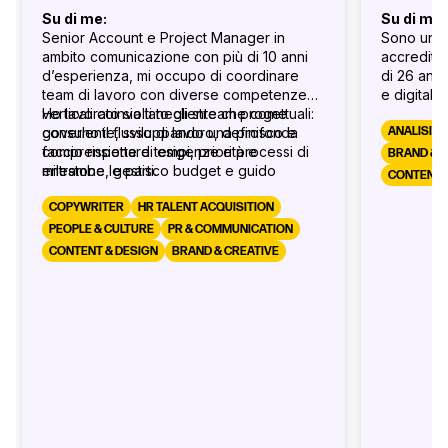
Su di me:
Su di me:
Senior Account e Project Manager in
Sono una
ambito comunicazione con più di 10 anni
accredita
d’esperienza, mi occupo di coordinare
di 26 ann
team di lavoro con diverse competenze
e digital 
verticali coinvolti negli stream progettuali:
Ho lavorato sia lato cliente che come
multinazio
governo il flusso di lavoro, definisco e
consulente, sviluppando una profonda
digitalizz
ANALISI DE
faccio rispettare tempi, priorità e
comprensione di esigenze e processi di
posiziona
BRAND & 
milestone, gestisco budget e guido
entrambe le parti.
anche a q
CONTENT 
colleghi, partner e clienti verso l’obiettivo
competen
comune mantenendo un clima di
COPYWRITER
HR TALENT ACQUISITION
loro perco
collaborazione e dialogo.
raggiungim
PEOPLE & CULTURE
PR & COMMUNICATION
profession
CONTENT & DESIGN
BRAND & CREATIVE