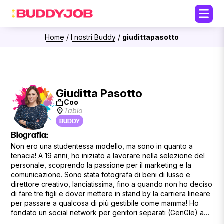
Home
/
I nostri Buddy
/
giudittapasotto
Giuditta Pasotto
work
Coo
location_on
Tablo
BUDDY
Biografia:
Non ero una studentessa modello, ma sono in quanto a
tenacia! A 19 anni, ho iniziato a lavorare nella selezione del
personale, scoprendo la passione per il marketing e la
comunicazione. Sono stata fotografa di beni di lusso e
direttore creativo, lanciatissima, fino a quando non ho deciso
di fare tre figli e dover mettere in stand by la carriera lineare
per passare a qualcosa di più gestibile come mamma! Ho
fondato un social network per genitori separati (GenGle) a
39 anni mi sono laureata in community building, ho venduto la