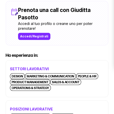
mia startup, e mi dedico alla comunicazione per aziende e
politici!
Prenota una call con Giuditta
Pasotto
Accedi al tuo profilo o creane uno per poter
prenotare!
Accedi/Registrati
Ha esperienza in:
SETTORI LAVORATIVI
DESIGN
MARKETING & COMMUNICATION
PEOPLE & HR
PRODUCT MANAGEMENT
SALES & ACCOUNT
OPERATIONS & STRATEGY
POSIZIONI LAVORATIVE