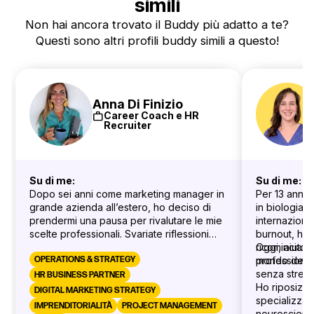
simili
Non hai ancora trovato il Buddy più adatto a te?
Questi sono altri profili buddy simili a questo!
Anna Di Finizio
work
Career Coach e HR
Recruiter
Su di me:
Su di me:
Dopo sei anni come marketing manager in
Per 13 anni 
grande azienda all’estero, ho deciso di
in biologia 
prendermi una pausa per rivalutare le mie
internazional
scelte professionali. Svariate riflessioni
burnout, ho 
dopo, ho capito che le persone mi
ricominciare 
Oggi, aiuto 
interessano più delle pubblicità. Ho scelto
OPERATIONS & STRATEGY
professionis
mondo del la
quindi di tornare a studiare (coaching
senza stress
HR BUSINESS PARTNER
prima, risorse umane dopo) per aiutare e
Ho riposizi
DIGITAL MARKETING STRATEGY
guidare i giovani professionisti in quella
specializzan
IMPRENDITORIALITÀ
PROJECT MANAGEMENT
stessa indecisione e smarrimento che ho
neuroscienz