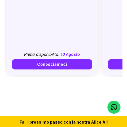
Prima disponibilità:
10 Agosto
Conosciamoci
Fai il
prossimo passo
con la nostra
Alice AI
!