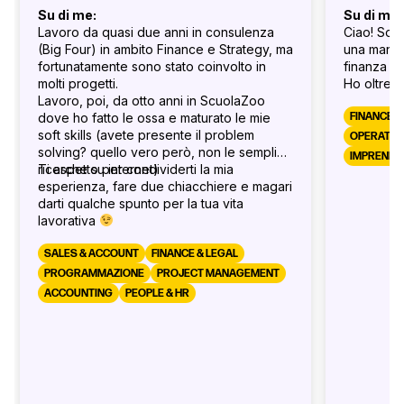
Su di me:
Su di me:
Lavoro da quasi due anni in consulenza
Ciao! Sono
(Big Four) in ambito Finance e Strategy, ma
una mano 
fortunatamente sono stato coinvolto in
finanza az
molti progetti.
Ho oltre 
Lavoro, poi, da otto anni in ScuolaZoo
maturata t
dove ho fatto le ossa e maturato le mie
familiari 
FINANCE &
soft skills (avete presente il problem
laurea in
OPERATIO
solving? quello vero però, non le semplici
recente u
IMPRENDIT
ricerche su internet)
Ti aspetto per condividerti la mia
permesso
esperienza, fare due chiacchiere e magari
visione st
darti qualche spunto per la tua vita
Sono una 
lavorativa
solare. Ne
in montag
SALES & ACCOUNT
FINANCE & LEGAL
barca a ve
Perché pr
PROGRAMMAZIONE
PROJECT MANAGEMENT
Posso aiut
ACCOUNTING
PEOPLE & HR
amministra
spiegarti 
finance e
“dietro le
consigli p
comuni, sf