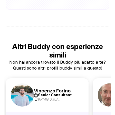
Altri Buddy con esperienze
simili
Non hai ancora trovato il Buddy più adatto a te?
Questi sono altri profili buddy simili a questo!
Vincenzo Forino
work
Senior Consultant
location_on
KPMG S.p.A.