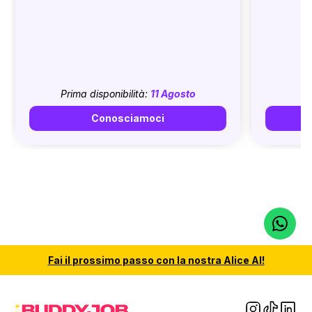
Prima disponibilità:
11 Agosto
Conosciamoci
Fai il
prossimo passo
con la nostra
Alice AI
!