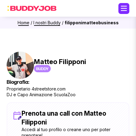
Home
/
I nostri Buddy
/
filipponimatteobusiness
Matteo Filipponi
BUDDY
Biografia:
Proprietario 4streetstore.com
DJ e Capo Animazione ScuolaZoo
Prenota una call con Matteo
Filipponi
Accedi al tuo profilo o creane uno per poter
prenotare!