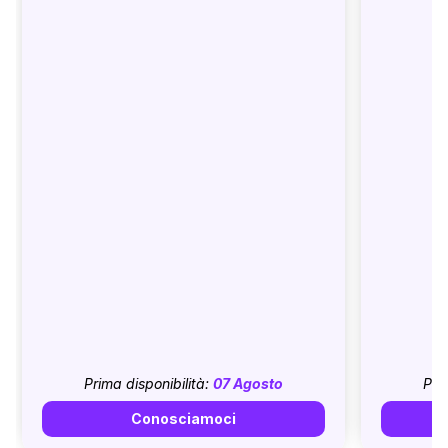
Prima disponibilità:
07 Agosto
Pri
Conosciamoci