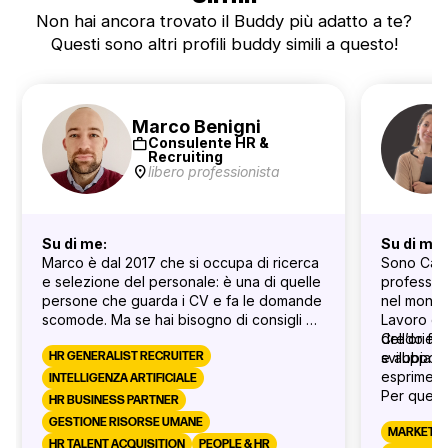
Non hai ancora trovato il Buddy più adatto a te?
Questi sono altri profili buddy simili a questo!
Marco Benigni
work
Consulente HR &
Recruiting
location_on
libero professionista
Su di me:
Su di me:
Marco è dal 2017 che si occupa di ricerca
Sono Care
e selezione del personale: è una di quelle
professio
persone che guarda i CV e fa le domande
nel mondo
scomode. Ma se hai bisogno di consigli su
Lavoro da 
come affrontare al meglio i selezionatori, è
dell’orien
Credo fer
la persona giusta perché può condividerti
HR GENERALIST RECRUITER
sviluppo 
e abbia u
qualche tecnica ninja e svelare qualche
esprimere
INTELLIGENZA ARTIFICIALE
mistero su come ragionano i manager. A
Per quest
HR BUSINESS PARTNER
tempo perso fa il coordinatore weroad e
organizzaz
GESTIONE RISORSE UMANE
calca i palchi come attore di
strategich
MARKETIN
HR TALENT ACQUISITION
PEOPLE & HR