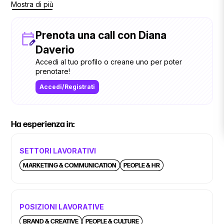
Mostra di più
Oggi lavoro in Venchi con una sfida molto chiara:
cristallizzare la cultura organizzativa e fare in modo che sia
riconosciuta e riconoscibile a livello globale come asset.
Prenota una call con Diana
Divertirmi e rendere migliori le giornate di chi lavora insieme
a me è uno dei miei must have!
Daverio
Accedi al tuo profilo o creane uno per poter
prenotare!
Accedi/Registrati
Ha esperienza in:
SETTORI LAVORATIVI
MARKETING & COMMUNICATION
PEOPLE & HR
POSIZIONI LAVORATIVE
BRAND & CREATIVE
PEOPLE & CULTURE