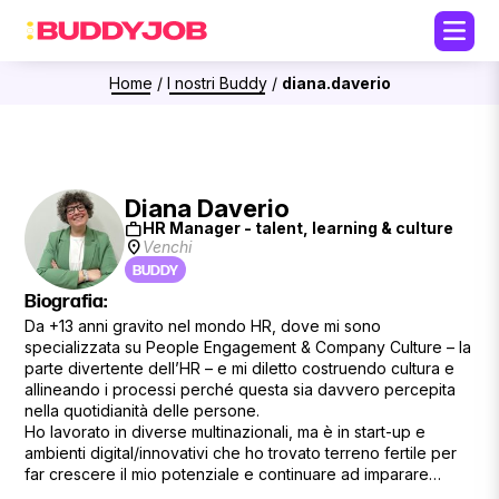
Home
/
I nostri Buddy
/
diana.daverio
Diana Daverio
work
HR Manager - talent, learning & culture
location_on
Venchi
BUDDY
Biografia:
Da +13 anni gravito nel mondo HR, dove mi sono
specializzata su People Engagement & Company Culture – la
parte divertente dell’HR – e mi diletto costruendo cultura e
allineando i processi perché questa sia davvero percepita
nella quotidianità delle persone.
Ho lavorato in diverse multinazionali, ma è in start-up e
ambienti digital/innovativi che ho trovato terreno fertile per
far crescere il mio potenziale e continuare ad imparare
lavorando su diversi aspetti della cultura organizzativa.