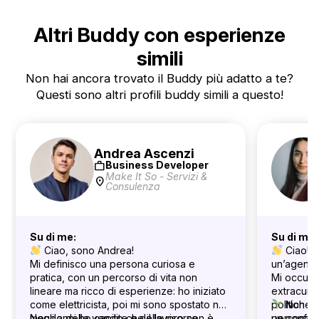
Altri Buddy con esperienze
simili
Non hai ancora trovato il Buddy più adatto a te?
Questi sono altri profili buddy simili a questo!
Andrea Ascenzi
work
Business Developer
Make It So - Servizi &
location_on
Consulenza
Su di me:
Su di me:
Ciao, sono Andrea!
Ciao! S
Mi definisco una persona curiosa e
un’agenzia
pratica, con un percorso di vita non
Mi occupo 
lineare ma ricco di esperienze: ho iniziato
extracurri
come elettricista, poi mi sono spostato nel
politiche 
Non sai
mondo delle vendite e delle risorse
Negli anni ho capito che il lavoro non è
personale
un confron