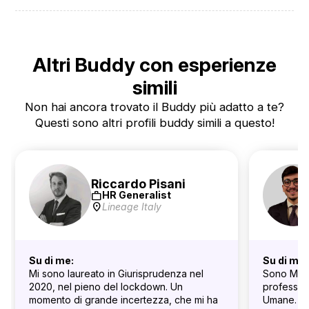
Altri Buddy con esperienze
simili
Non hai ancora trovato il Buddy più adatto a te?
Questi sono altri profili buddy simili a questo!
Riccardo Pisani
work
HR Generalist
location_on
Lineage Italy
Su di me:
Su di me:
Mi sono laureato in Giurisprudenza nel
Sono Mari
2020, nel pieno del lockdown. Un
profession
momento di grande incertezza, che mi ha
Umane.