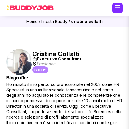
Home
/
I nostri Buddy
/
cristina.collalti
Cristina Collalti
work
Executive Consultant
location_on
Freelance
BUDDY
Biografia:
Ho iniziato il mio percorso professionale nel 2002 come HR
Specialist in una multinazionale farmaceutica e nel corso
degli anni ho acquisito le conoscenza e le competenze che
mi hanno permesso di ricoprire per oltre 10 anni il ruolo di HR
Director in una società di servizi. Oggi, come Executive
Consultant, supporto aziende del settore Life Sciences nella
ricerca e selezione di profili altamente specializzati.
Il mio obiettivo non è solo identificare candidati con le giuste
competenze tecniche, ma anche valutare attentamente le