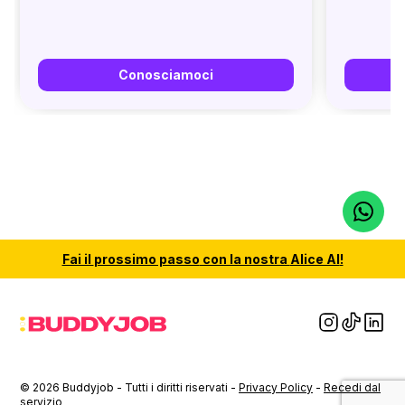
profession
dare direz
arricchirmi
portando a
dell’esper
Conosciamoci
Fai il
prossimo passo
con la nostra
Alice AI
!
© 2026 Buddyjob - Tutti i diritti riservati -
Privacy Policy
-
Recedi dal
servizio