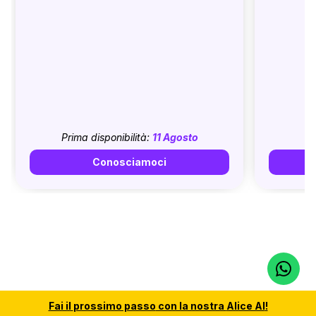
Prima disponibilità:
11 Agosto
Conosciamoci
Fai il
prossimo passo
con la nostra
Alice AI
!