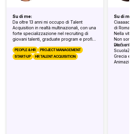
Su di me:
Su di me:
Da oltre 13 anni mi occupo di Talent
Ciaaaao! 
Acquisition in realtà multinazionali, con una
di Roma (
forte specializzazione nel recruiting di
Nella vit
giovani talenti, graduate program e profili
Non sono m
tecnici.
vita sui libr
Da 5 anni 
Amo valorizzare il potenziale delle nuove
PEOPLE & HR
PROJECT MANAGEMENT
ScuolaZoo
generazioni. Lavoro con un approccio
Grecia e 
START-UP
HR TALENT ACQUISITION
collaborativo, diretto e trasparente,
Animazion
perché credo che il recruiting debba
proprio q
essere prima di tutto una bella esperienza
per tutti.
Mi guida la curiosità, mi appassiona il
talento, mi motivano le persone.