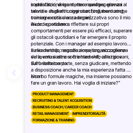
soddisfazione era mettere quell’esperienza al
imprenditori, dirigenti, neo manager, giovani
servizio degli altri: oggi coaching, mentoring,
talenti e studenti universitari (collaboro anche
training e consulenza organizzativa sono il mio
con università e accademie).
lavoro quotidiano.
Aiuto le persone a riflettere sui propri
comportamenti per essere più efficaci, superare
gli ostacoli quotidiani e far emergere il proprio
potenziale. Con i manager ad esempio lavoro
su leadership, negoziazione, organizzazione
Il mio metodo: ascolto empatico, accoglienza
del lavoro e altre soft e hard skill; con i giovani,
vera, entusiasmo e orientamento all’azione.
sull’orientamento.
Sarò dalla tua parte, senza giudicare, mettendo
a disposizione anche la mia esperienza fatta di
errori.
Non ho formule magiche, ma insieme possiamo
fare un gran lavoro. Hai voglia di iniziare?”
PRODUCT MANAGEMENT
RECRUITING & TALENT ACQUISITION
BUSINESS COACH / CAREER COACH
RETAIL MANAGEMENT
IMPRENDITORIALITÀ
FORMAZIONE & TRAINING