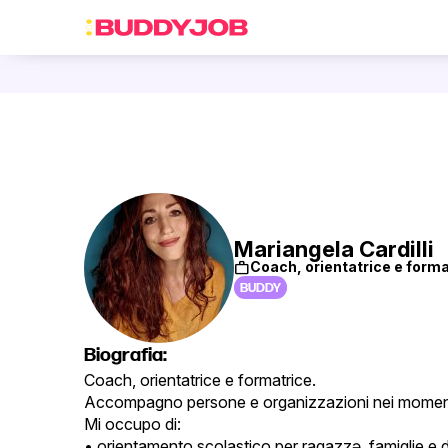
Mariangela Cardilli
work
Coach, orientatrice e forma
BUDDY
Biografia:
Coach, orientatrice e formatrice.
Accompagno persone e organizzazioni nei momenti 
Mi occupo di:
• orientamento scolastico per ragazzə, famiglie e 