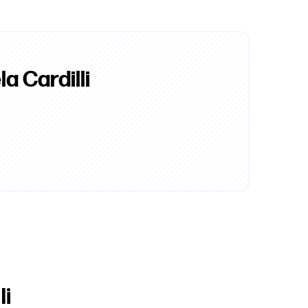
a Cardilli
li