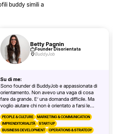
ili buddy simili a
Betty Pagnin
work
Founder Disorientata
location_on
BuddyJob
Su di me:
Su di 
Sono founder di BuddyJob e appassionata di
Curiosa
orientamento. Non avevo una vaga di cosa
Ogni g
fare da grande. E’ una domanda difficile. Ma
nuovo,
voglio aiutare chi non è orientato a farsi le
ispirar
domande giuste ed esplorare le possibilità. Nel
e tutto
PEOPLE & CULTURE
MARKETING & COMMUNICATION
mio percorso professionale c’è il turismo, ci
come l
Nel mi
IMPRENDITORIALITÀ
START-UP
sono le risorse umane e ci sono le community
cambia
un’idea
BUSINESS DEVELOPMENT
OPERATIONS & STRATEGY
etica, 