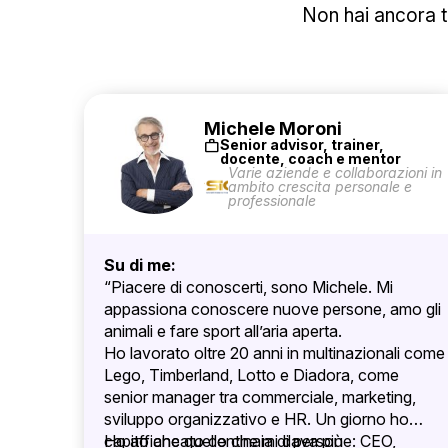
Non hai ancora tr
Michele Moroni
work
Senior advisor, trainer,
docente, coach e mentor
Varie aziende e collaborazioni in
ambito crescita personale e
professionale
Su di me:
“Piacere di conoscerti, sono Michele. Mi
appassiona conoscere nuove persone, amo gli
animali e fare sport all’aria aperta.
Ho lavorato oltre 20 anni in multinazionali come
Lego, Timberland, Lotto e Diadora, come
senior manager tra commerciale, marketing,
sviluppo organizzativo e HR. Un giorno ho
capito che quello che mi dava più
Ho affiancato centinaia di persone: CEO,