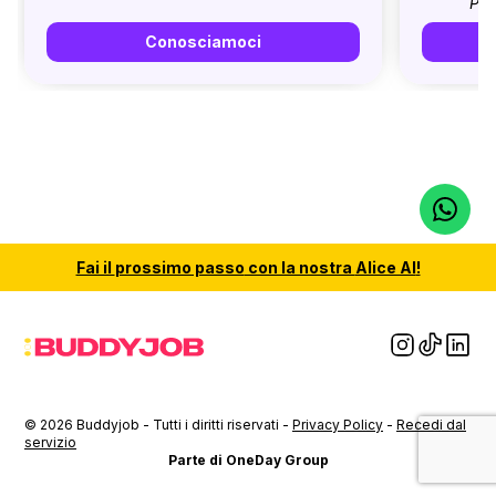
Pri
Conosciamoci
Fai il
prossimo passo
con la nostra
Alice AI
!
© 2026 Buddyjob - Tutti i diritti riservati -
Privacy Policy
-
Recedi dal
servizio
Parte di OneDay Group