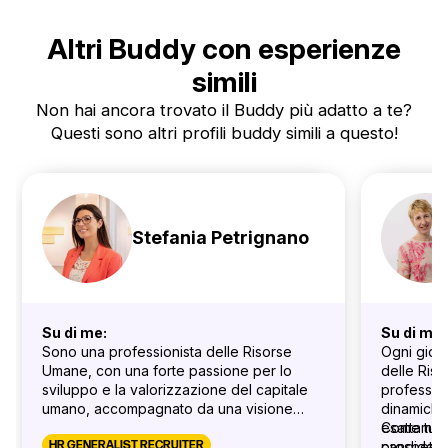
Altri Buddy con esperienze
simili
Non hai ancora trovato il Buddy più adatto a te?
Questi sono altri profili buddy simili a questo!
Stefania Petrignano
Su di me:
Su di me:
Sono una professionista delle Risorse
Ogni gior
Umane, con una forte passione per lo
delle Ris
sviluppo e la valorizzazione del capitale
profession
umano, accompagnato da una visione
dinamiche 
umana e moderna del lavoro.
esattament
Come tua 
Il mio approccio si basa su una continua
HR GENERALIST RECRUITER
candidati,
prospettiva