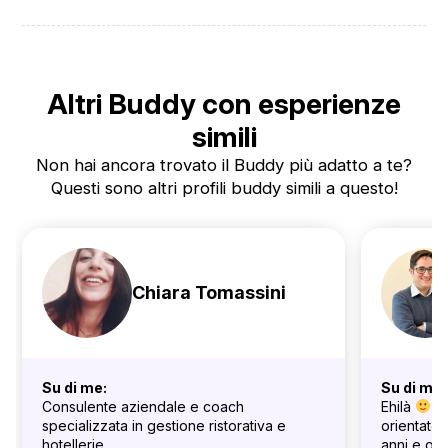
Altri Buddy con esperienze
simili
Non hai ancora trovato il Buddy più adatto a te?
Questi sono altri profili buddy simili a questo!
Chiara Tomassini
Su di me:
Su di me:
Consulente aziendale e coach
Ehilà
La
specializzata in gestione ristorativa e
orientato
hotellerie.
anni e orm