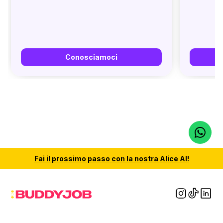
Conosciamoci
Fai il
prossimo passo
con la nostra
Alice AI
!