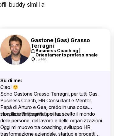
ili buddy simili a
Gastone (Gas) Grasso
Terragni
work
Business Coaching |
Orientamento professionale
location_on
TEHA
Su di me:
Su di 
Ciao!
Parmen
Sono Gastone Grasso Terragni, per tutti Gas.
Laurea
Business Coach, HR Consultant e Mentor.
da com
Papà di Arturo e Gea, credo in una cosa
concret
semplice: l’impegno fa miracoli.
Ho studiato filosofia, poi ho scelto il mondo
Start 
HR BUS
delle persone, del lavoro e delle organizzazioni.
PROJE
Oggi mi muovo tra coaching, sviluppo HR,
HR TAL
trasformazione aziendale, startup e progetti