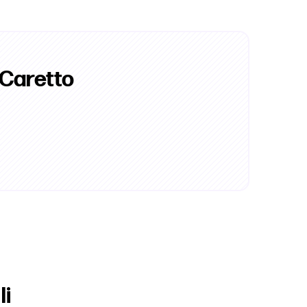
 Caretto
li