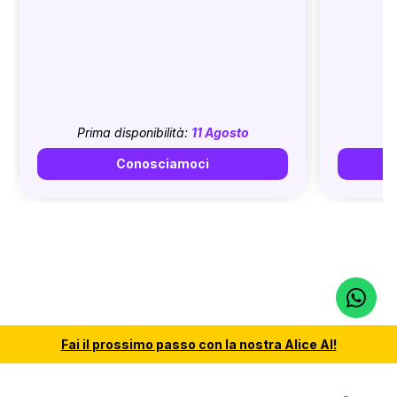
Prima disponibilità:
11 Agosto
Conosciamoci
Fai il
prossimo passo
con la nostra
Alice AI
!