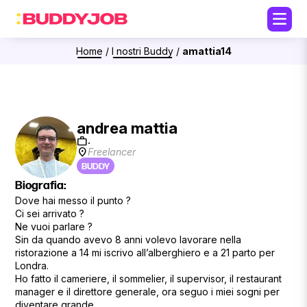
Home
/
I nostri Buddy
/
amattia14
andrea mattia
work
.
location_on
Freelancer
BUDDY
Biografia:
Dove hai messo il punto ?
Ci sei arrivato ?
Ne vuoi parlare ?
Sin da quando avevo 8 anni volevo lavorare nella
ristorazione a 14 mi iscrivo all’alberghiero e a 21 parto per
Londra.
Ho fatto il cameriere, il sommelier, il supervisor, il restaurant
manager e il direttore generale, ora seguo i miei sogni per
diventare grande.