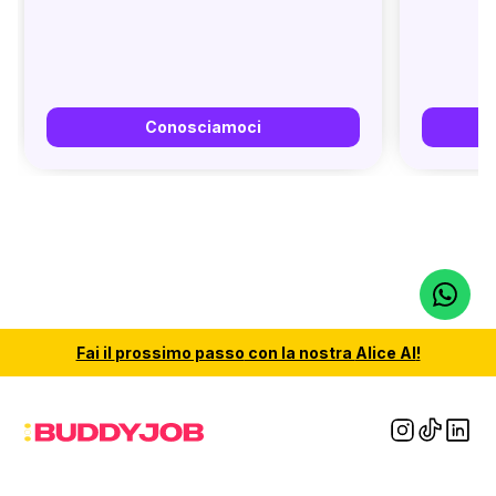
Conosciamoci
Fai il
prossimo passo
con la nostra
Alice AI
!