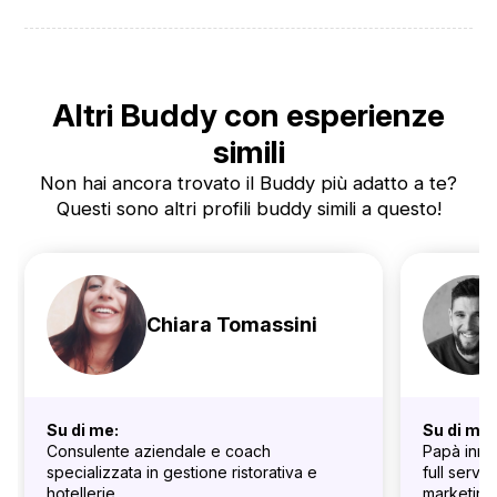
Altri Buddy con esperienze
simili
Non hai ancora trovato il Buddy più adatto a te?
Questi sono altri profili buddy simili a questo!
Chiara Tomassini
Su di me:
Su di me:
Consulente aziendale e coach
Papà inna
specializzata in gestione ristorativa e
full servi
hotellerie.
marketing