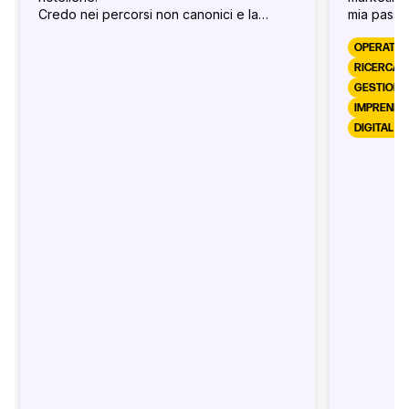
Credo nei percorsi non canonici e la
mia passio
possibilitá, nella vita, di esplorare molte
marketing 
strade.
sviluppo d
OPERATIO
docente un
RICERCA &
GESTIONE
IMPRENDIT
DIGITAL 