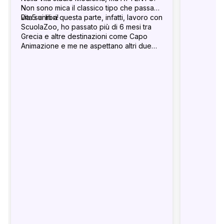
Non sono mica il classico tipo che passa la
vita sui libri!
Da 5 anni a questa parte, infatti, lavoro con
ScuolaZoo, ho passato più di 6 mesi tra
Grecia e altre destinazioni come Capo
Animazione e me ne aspettano altri due
proprio questa estate! Figo eeeh