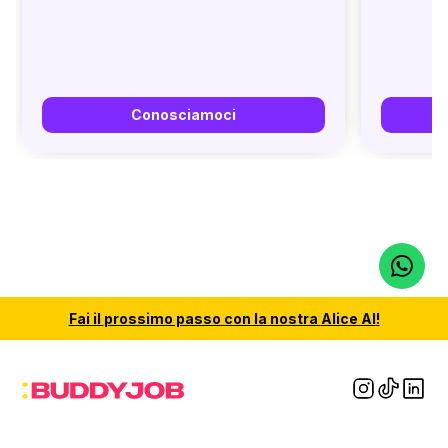
Conosciamoci
Fai il
prossimo passo
con la nostra
Alice AI
!