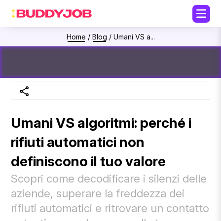
Home
/
Blog
/
Umani VS a...
Umani VS algoritmi: perché i
rifiuti automatici non
definiscono il tuo valore
Scopri come decodificare i silenzi delle
aziende, superare la freddezza dei
rifiuti automatici e ritrovare un contatto