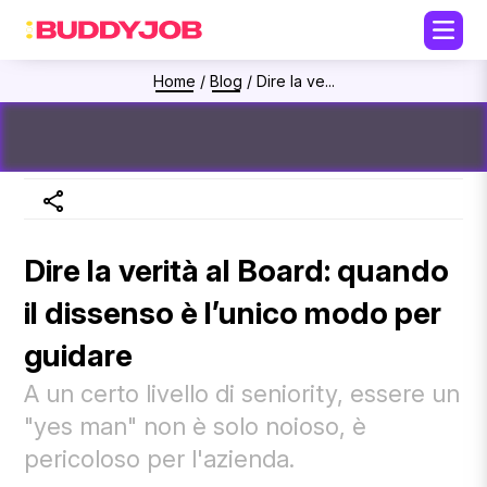
Home
/
Blog
/
Dire la ve...
Dire la verità al Board: quando
il dissenso è l’unico modo per
guidare
A un certo livello di seniority, essere un
"yes man" non è solo noioso, è
pericoloso per l'azienda.