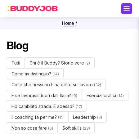
Home
/
Blog
Tutti
Chi è il Buddy? Storie vere
(2)
Come mi distinguo?
(14)
Cose che nessuno ti ha detto sul lavoro
(32)
E se lavorassi fuori dall'Italia?
Esercizi pratici
(9)
(14)
Ho cambiato strada. E adesso?
(17)
Il coaching fa per me?
Leadership
(11)
(6)
Non so cosa fare
Soft skills
(6)
(23)