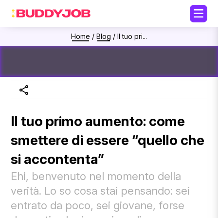
Home
/
Blog
/
Il tuo pri...
Il tuo primo aumento: come
smettere di essere “quello che
si accontenta”
Ehi, benvenuto nel momento della
verità. Lo so cosa stai pensando: sei
entrato da poco, sei giovane, forse