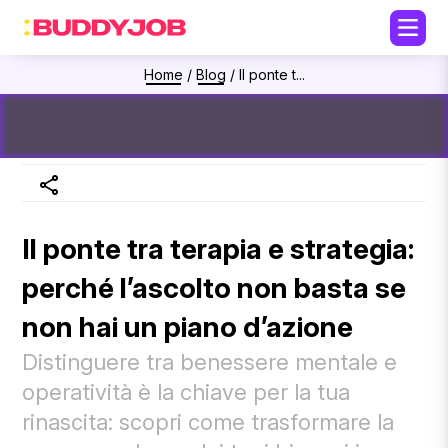
Home
/
Blog
/
Il ponte t...
Il ponte tra terapia e strategia:
perché l’ascolto non basta se
non hai un piano d’azione
Distinguere tra benessere mentale e
operatività è la chiave per la tua
rinascita: scopri come trasformare la